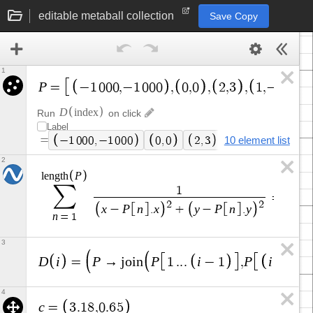
editable metaball collection
Save Copy
1
P
=
−
1
0
0
0
,
−
1
0
0
0
,
0
,
0
,
2
,
3
,
1
,
−
4
,
7
D
i
n
d
e
x
Run
on click
Label
=
−
1
0
0
0
,
−
1
0
0
0
0
,
0
2
,
3
10 element list
1
,
−
4
7
.
9
5
,
2
P
l
e
n
g
t
h
∑
1
=
1
2
2
x
P
n
x
y
P
n
y
−
.
+
−
.
n
=
1
3
D
i
P
P
i
P
i
=
→
j
o
i
n
1
.
.
.
−
1
,
+
1
.
4
c
=
3
.
1
8
,
0
.
6
5