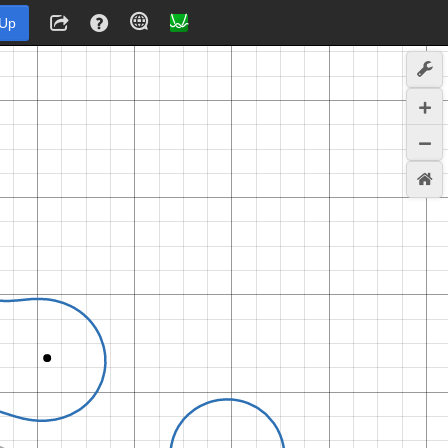
 Up
4
,
−
2
.
7
3
,
1
0
0
0
,
1
0
0
0
3
1
0
0
0
,
1
0
0
0