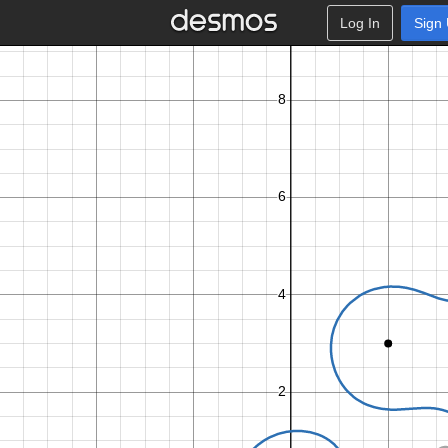
Log In
Sign
.
9
5
,
0
.
7
2
,
3
.
7
8
,
−
2
.
6
2
,
4
.
2
,
2
.
7
,
5
.
7
3
,
−
4
.
3
5
,
8
.
8
0
.
7
2
3
.
7
8
,
−
2
.
6
2
4
.
2
,
2
.
7
5
.
7
3
,
−
4
.
3
5
8
.
8
4
,
−
2
.
7
.
.