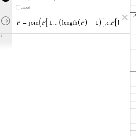
Label
5
P
P
P
c
P
→
j
o
i
n
1
.
.
.
l
e
n
g
t
h
−
1
,
,
l
e
n
g
t
h
6