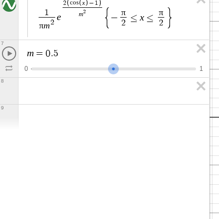
x
2
c
o
s
−
1
π
π
1
2
m
e
x
−
≤
≤
2
2
2
π
m
7
m
=
0
.
5
0
1
8
9