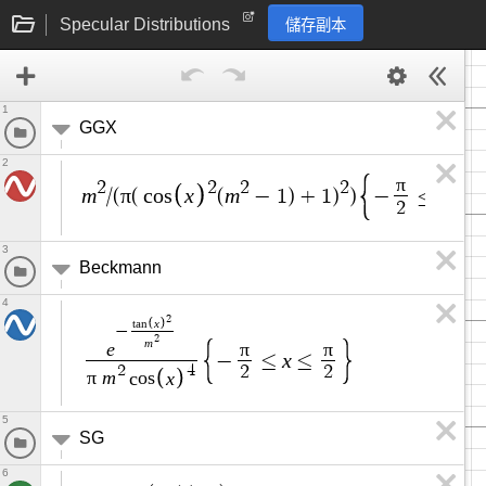
Specular Distributions
儲存副本
1
GGX
2
π
2
2
2
2
m
π
x
m
x
/
(
(
c
o
s
(
−
1
)
+
1
)
)
−
≤
≤
2
3
Beckmann
4
2
x
t
a
n
−
2
m
e
π
π
x
−
≤
≤
2
4
2
2
π
m
x
c
o
s
5
SG
6