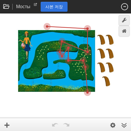
Мосты
사본 저장