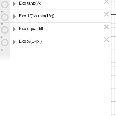
Exo tan(x)/x
30
Exo 1/(1/x+sin(1/x))
32
Exo équa diff
37
Exo x/(1+|x|)
41