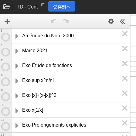
TD - Cont
儲存副本
1
Amérique du Nord 2000
4
Marco 2021
11
Exo Étude de fonctions 
16
Exo sup x^n/n!
18
Exo [x]+(x-[x])^2
20
Exo x[1/x]
22
Exo Prolongements explicites 
28