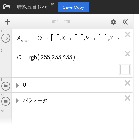
特殊五目並べ
Save Copy
1
A
O
X
V
E
b
=
→
,
→
,
→
,
→
,
r
e
s
e
t
2
C
=
r
g
b
2
5
5
,
2
5
5
,
2
5
5
3
UI
62
パラメータ
68