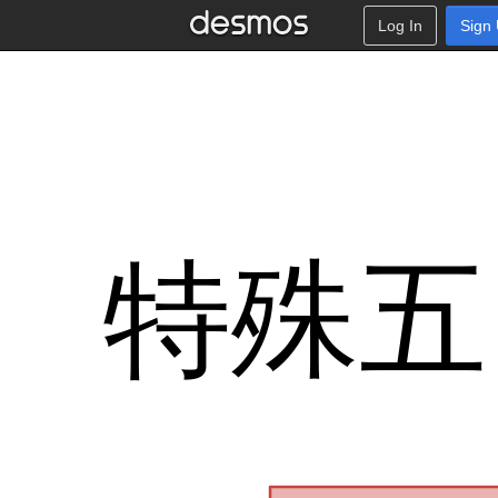
Log In
Sign
f
→
0
,
→
0
w