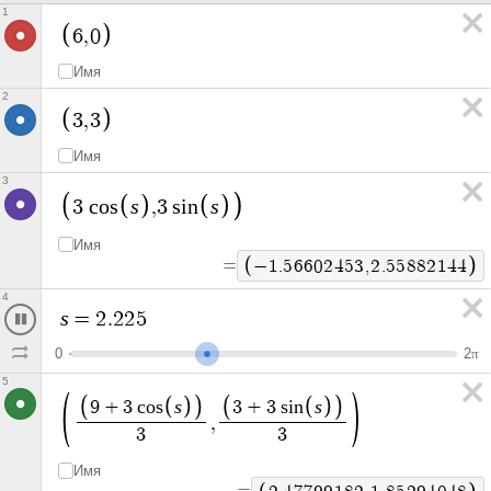
1
6
,
0
Имя
2
3
,
3
Имя
3
s
s
3
c
o
s
,
3
s
i
n
Имя
=
−
2
.
1
2
0
9
0
7
7
3
,
2
.
1
2
1
7
3
2
8
8
4
s
=
2
.
4
8
7
0
2
π
5
s
s
9
+
3
c
o
s
3
+
3
s
i
n
,
3
3
Имя