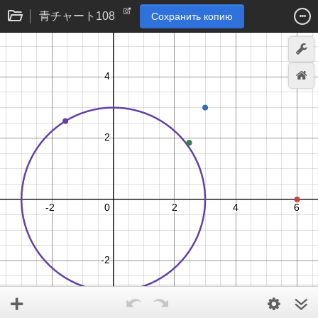
青チャート108
Сохранить копию