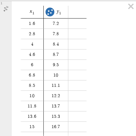
1
x
y
1
1
1
.
6
7
.
2
2
.
8
7
.
8
4
8
.
4
4
.
6
8
.
7
6
9
.
5
6
.
8
1
0
8
.
5
1
1
.
1
1
0
1
2
.
2
1
1
.
8
1
3
.
7
1
3
.
6
1
5
.
3
1
5
1
6
.
7