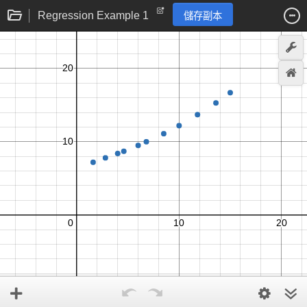
Regression Example 1
儲存副本