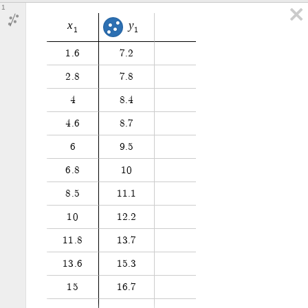
1
x
y
1
1
1
.
6
7
.
2
2
.
8
7
.
8
4
8
.
4
4
.
6
8
.
7
6
9
.
5
6
.
8
1
0
8
.
5
1
1
.
1
1
0
1
2
.
2
1
1
.
8
1
3
.
7
1
3
.
6
1
5
.
3
1
5
1
6
.
7