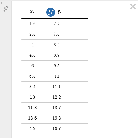
1
x
y
1
1
1
.
6
7
.
2
2
.
8
7
.
8
4
8
.
4
4
.
6
8
.
7
6
9
.
5
6
.
8
1
0
8
.
5
1
1
.
1
1
0
1
2
.
2
1
1
.
8
1
3
.
7
1
3
.
6
1
5
.
3
1
5
1
6
.
7