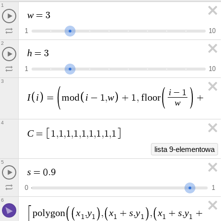
1
w
=
3
1
1
0
2
h
=
3
1
1
0
3
i
−
1
I
i
i
w
=
m
o
d
−
1
,
+
1
,
f
l
o
o
r
+
1
w
4
C
=
1
,
1
,
1
,
1
,
1
,
1
,
1
,
1
,
1
lista 9-elementowa
5
s
=
0
.
9
0
1
6
x
y
x
s
y
x
s
y
s
p
o
l
y
g
o
n
,
,
+
,
,
+
,
+
,
1
1
1
1
1
1