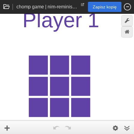
chomp game | nim-reminiscent 2d chocolate bar
Zapisz kopię