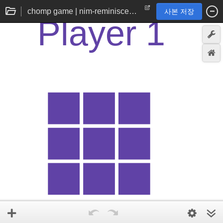
chomp game | nim-reminiscent 2d chocolate bar
사본 저장