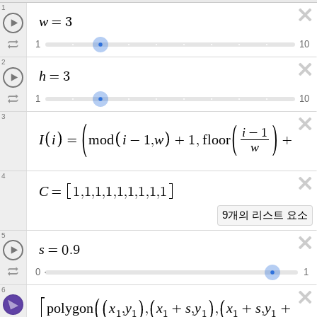
1
w
=
3
1
1
0
2
h
=
3
1
1
0
3
i
−
1
I
i
i
w
=
m
o
d
−
1
,
+
1
,
f
l
o
o
r
+
1
w
4
C
=
1
,
1
,
1
,
1
,
1
,
1
,
1
,
1
,
1
9개의 리스트 요소
5
s
=
0
.
9
0
1
6
x
y
x
s
y
x
s
y
s
p
o
l
y
g
o
n
,
,
+
,
,
+
,
+
,
1
1
1
1
1
1