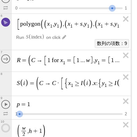
0
1
6
x
y
x
s
y
x
s
y
s
p
o
l
y
g
o
n
,
,
+
,
,
+
,
+
,
1
1
1
1
1
1
S
i
n
d
e
x
Run
on click
数列の項数：9
7
R
C
x
w
y
h
p
=
→
1
f
o
r
=
1
.
.
.
,
=
1
.
.
.
,
1
1
8
S
i
C
C
x
I
i
x
y
I
i
y
=
→
·
≥
.
:
≥
.
:
0
,
1
1
9
p
=
1
1
2
10
w
h
,
+
1
2