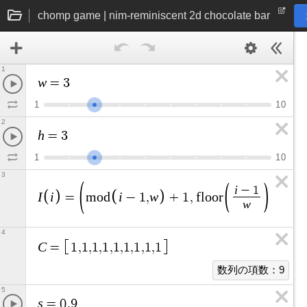
chomp game | nim-reminiscent 2d chocolate bar
1
w
=
3
1
1
0
2
h
=
3
1
1
0
3
i
−
1
I
i
i
w
=
m
o
d
−
1
,
+
1
,
f
l
o
o
r
+
1
w
4
C
=
1
,
1
,
1
,
1
,
1
,
1
,
1
,
1
,
1
数列の項数：9
5
s
=
0
.
9