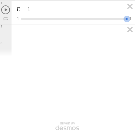
1
E
=
1
−
1
1
2
3
driven av