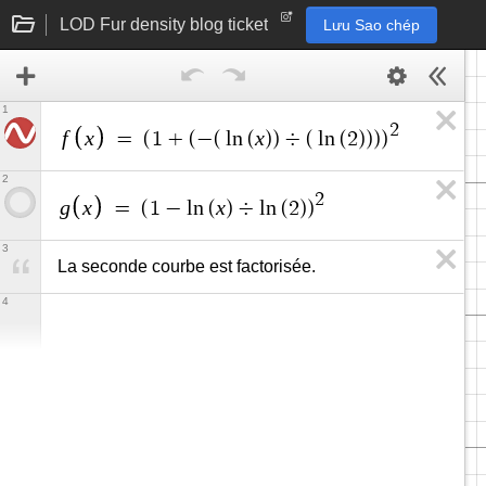
LOD Fur density blog ticket
Lưu Sao chép
1
2
f
x
x
=
(
1
+
(
−
(
l
n
(
)
)
÷
(
l
n
(
2
)
)
)
)
2
2
g
x
x
=
(
1
−
l
n
(
)
÷
l
n
(
2
)
)
3
La seconde courbe est factorisée.
4