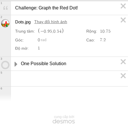
1
Challenge: Graph the Red Dot!
2
Dots.jpg
Thay đổi hình ảnh
−
0
.
9
5
,
0
.
5
4
1
0
.
7
5
Trung tâm:
Rộng:
0
7
.
2
Góc:
Cao:
1
Độ mờ:
3
One Possible Solution
5
6
cung cấp bởi