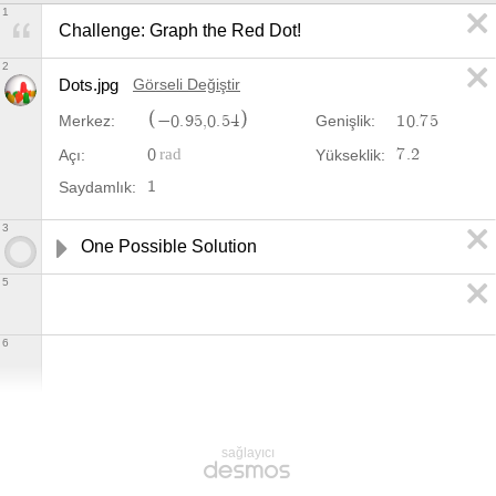
1
Challenge: Graph the Red Dot!
2
Dots.jpg
Görseli Değiştir
−
0
.
9
5
,
0
.
5
4
1
0
.
7
5
Merkez:
Genişlik:
0
7
.
2
Açı:
Yükseklik:
1
Saydamlık:
3
One Possible Solution
5
6
sağlayıcı