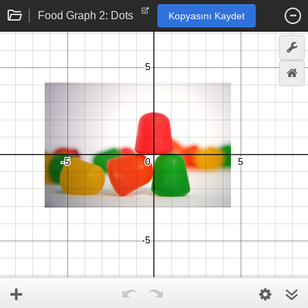
Food Graph 2: Dots
Kopyasını Kaydet