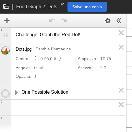
Food Graph 2: Dots
Salva una copia
1
Challenge: Graph the Red Dot!
2
Dots.jpg
Cambia l'immagine
−
0
.
9
5
,
0
.
5
4
1
0
.
7
5
Centro:
Ampiezza:
0
7
.
2
Angolo:
Altezza:
1
Opacità:
3
One Possible Solution
5
6