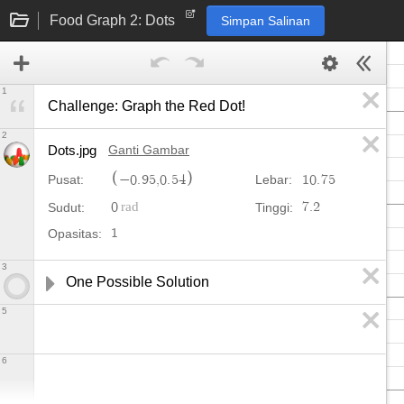
Food Graph 2: Dots
Simpan Salinan
1
Challenge: Graph the Red Dot!
2
Dots.jpg
Ganti Gambar
−
0
.
9
5
,
0
.
5
4
1
0
.
7
5
Pusat:
Lebar:
0
7
.
2
Sudut:
Tinggi:
1
Opasitas:
3
One Possible Solution
5
6