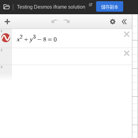
Testing Desmos iframe solution
儲存副本
1
2
3
x
y
+
−
8
=
0
2
3