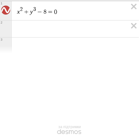
1
2
3
x
y
+
−
8
=
0
2
3
за підтримки