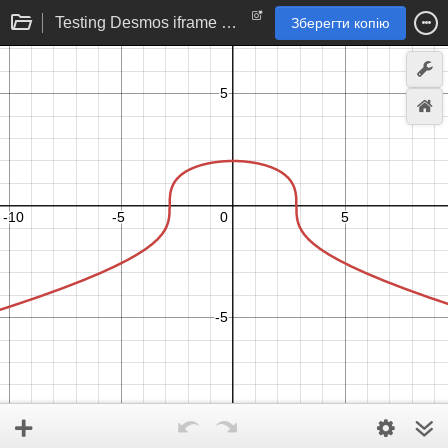
Testing Desmos iframe solution
Зберегти копію