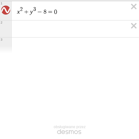
1
2
3
x
y
+
−
8
=
0
2
3
obsługiwane przez