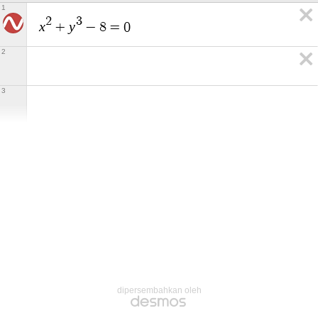
1
2
3
x
y
+
−
8
=
0
2
3
dipersembahkan oleh