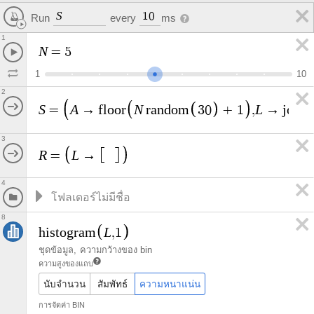
S
1
0
Run
every
ms
1
N
=
5
1
1
0
2
S
A
N
L
=
→
f
l
o
o
r
r
a
n
d
o
m
3
0
+
1
,
→
j
o
i
n
3
R
L
=
→
4
8
L
h
i
s
t
o
g
r
a
m
,
1
ชุดข้อมูล
ความกว้างของ bin
ความสูงของแถบ
นับจำนวน
สัมพัทธ์
ความหนาแน่น
การจัดค่า BIN