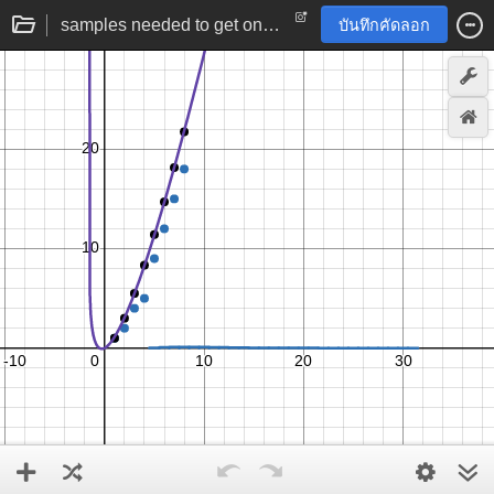
samples needed to get one of each from a discrete uniform distribution | statistics simulation
บันทึกคัดลอก