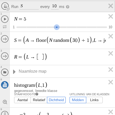
S
1
0
Run
every
ms
1
N
=
5
1
1
0
2
S
A
N
L
=
→
f
l
o
o
r
r
a
n
d
o
m
3
0
+
1
,
→
j
o
i
n
3
R
L
=
→
4
8
L
h
i
s
t
o
g
r
a
m
,
1
gegevensset
breedte klasse
STAAFHOOGTE
UITLIJNING VAN DE KLASSEN
Aantal
Relatief
Dichtheid
Midden
Links
9
−
3
3