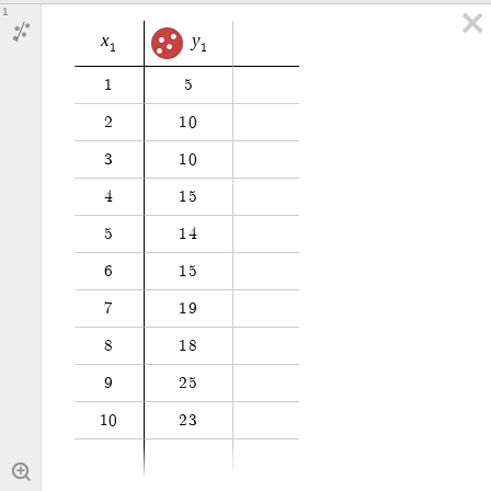
1
x
y
1
1
1
5
2
1
0
3
1
0
4
1
5
5
1
4
6
1
5
7
1
9
8
1
8
9
2
5
1
0
2
3