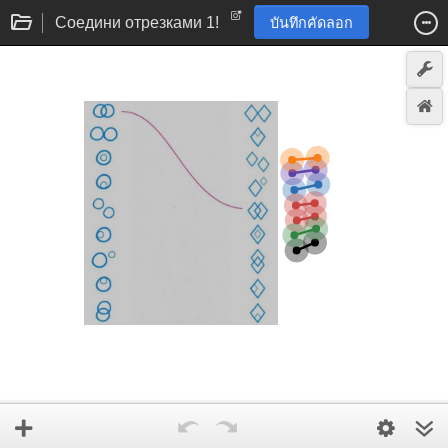
Cоедини отрезками 1!
บันทึกคัดลอก