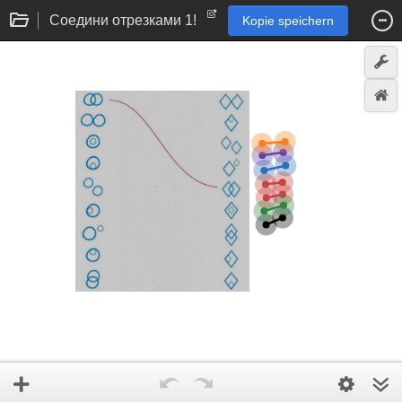
Cоедини отрезками 1!
Kopie speichern