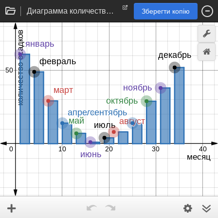
Диаграмма количества осадков
Зберегти копію