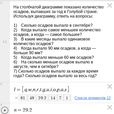
1
На столбчатой диаграмме показано количество 
осадков, выпавших за год в Голубой стране. 
Используя диаграмму, ответь на вопросы:

1)    Сколько осадков выпало в сентябре?

2)    Когда выпало самое меньшее количество 
осадков, а когда — самое большее?

3)    В какие месяцы выпало одинаковое 
количество осадков?

4)    Когда выпало 90 мм осадков, а когда — 
больше 90 мм?

5)    Когда выпало меньше 60 мм осадков?

б)    На сколько меньше осадков выпало в 
августе, чем в октябре?

7) Сколько осадков выпало за каждое время 
года? Сколько осадков выпало за весь год?    
2
l
q
w
n
r
t
g
u
i
o
p
a
s
=
,
,
,
,
,
,
,
,
,
,
,
=
6
1
4
9
2
9
.
2
1
4
7
1
4
8
1
4
2
9
3
8
5
Список елементів 12
3
n
=
2
9
.
2