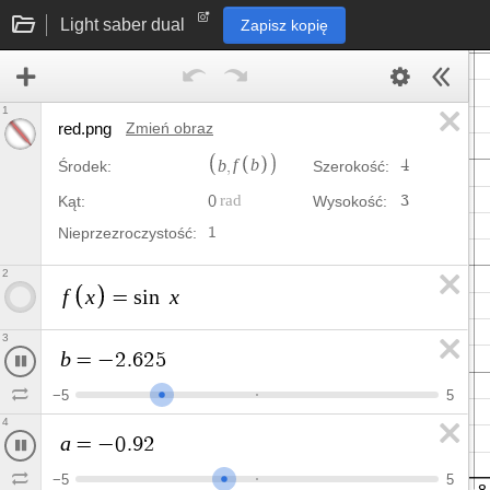
Light saber dual
Zapisz kopię
1
red.png
Zmień obraz
b
f
b
,
4
Środek:
Szerokość:
0
3
Kąt:
Wysokość:
1
Nieprzezroczystość:
2
f
x
x
=
s
i
n
3
b
=
−
3
.
4
6
−
5
5
4
a
=
−
1
.
7
5
−
5
5