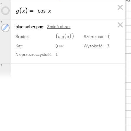
5
g
x
x
=
c
o
s
6
blue saber.png
Zmień obraz
a
g
a
,
4
Środek:
Szerokość:
0
3
Kąt:
Wysokość:
1
Nieprzezroczystość:
7