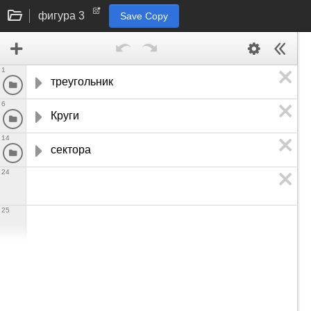
фигура 3
Save Copy
1
треугольник
6
Круги
14
cектора
24
25