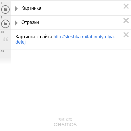
1
Картинка
3
Отрезки
48
Картинка с сайта 
http://steshka.ru/labirinty-dlya-
detej
49
技術支援