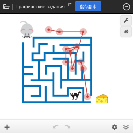
Графические задания
儲存副本