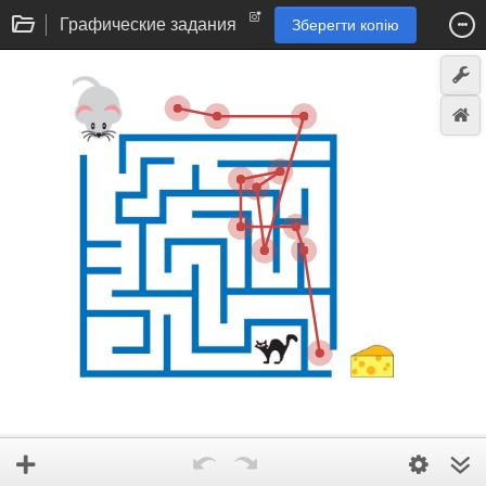
Графические задания
Зберегти копію