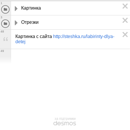
1
Картинка
3
Отрезки
48
Картинка с сайта 
http://steshka.ru/labirinty-dlya-
detej
49
за підтримки