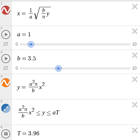
1
b
1
x
y
=
a
π
2
a
=
1
0
1
0
3
b
=
3
.
5
0
1
0
4
2
a
π
2
y
x
=
b
5
2
a
π
2
x
y
a
T
≤
≤
b
6
T
=
3
.
6
7