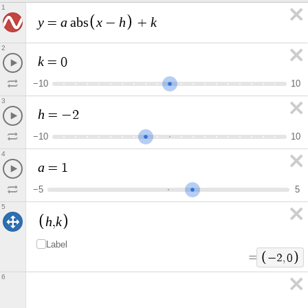
1
y
a
x
h
k
=
a
b
s
−
+
2
k
=
0
−
1
0
1
0
3
h
=
−
2
−
1
0
1
0
4
a
=
1
−
5
5
5
h
k
,
Label
=
−
2
,
0
6