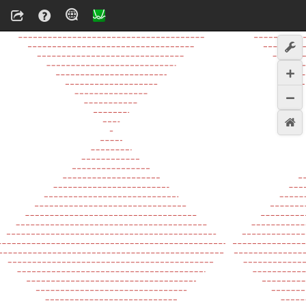
1
6
.
7
5
−
1
6
.
5