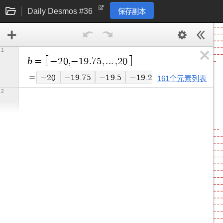
Daily Desmos #36
保存副本
1
b
=
−
2
0
,
−
1
9
.
7
5
,
.
.
.
,
2
0
=
−
2
0
−
1
9
.
7
5
−
1
9
.
5
−
1
9
.
2
5
−
1
9
−
1
8
.
7
5
161个元素列表
2