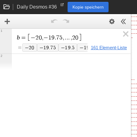
Daily Desmos #36
Kopie speichern
1
b
=
−
2
0
,
−
1
9
.
7
5
,
.
.
.
,
2
0
=
−
2
0
−
1
9
.
7
5
−
1
9
.
5
−
1
9
.
2
5
−
1
9
−
1
8
.
7
5
161 Element-Liste
2