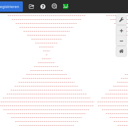
egistrieren
1
6
.
7
5
−
1
6
.
5