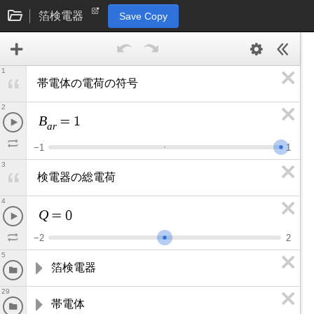
箔検電器
Save Copy
1
帯電体の電荷の符号
2
B
=
1
a
r
−
1
1
3
検電器の総電荷
4
Q
=
0
−
2
2
5
箔検電器
29
帯電体