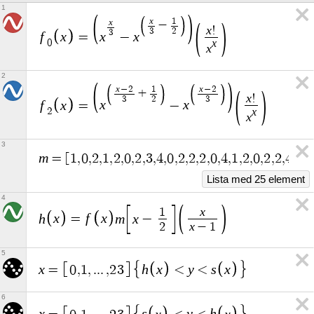
1
x
1
x
−
x
!
3
2
3
f
x
x
x
=
−
x
0
x
2
x
x
−
2
1
−
2
+
x
!
3
2
3
f
x
x
x
=
−
x
2
x
3
m
=
[
1
,
0
,
2
,
1
,
2
,
0
,
2
,
3
,
4
,
0
,
2
,
2
,
2
,
0
,
4
,
1
,
2
,
0
,
2
,
2
,
4
,
0
,
2
Lista med 25 element
4
x
1
h
x
f
x
m
x
=
−
x
2
−
1
5
x
h
x
y
s
x
=
0
,
1
,
.
.
.
,
2
3
<
<
6
x
s
x
y
h
x