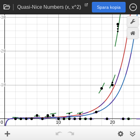
Quasi-Nice Numbers (x, x^2)
Spara kopia