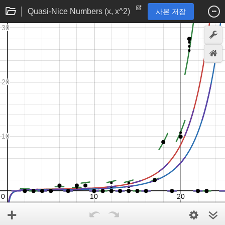
Quasi-Nice Numbers (x, x^2)
사본 저장