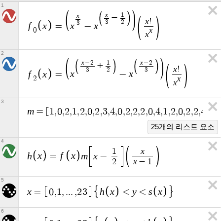
1
x
1
x
−
x
!
3
2
3
f
x
x
x
=
−
x
0
x
2
x
x
−
2
1
−
2
+
x
!
3
2
3
f
x
x
x
=
−
x
2
x
3
m
=
[
1
,
0
,
2
,
1
,
2
,
0
,
2
,
3
,
4
,
0
,
2
,
2
,
2
,
0
,
4
,
1
,
2
,
0
,
2
,
2
,
4
,
0
,
2
25개의 리스트 요소
4
x
1
h
x
f
x
m
x
=
−
x
2
−
1
5
x
h
x
y
s
x
=
0
,
1
,
.
.
.
,
2
3
<
<
6