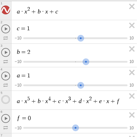
1
2
a
x
b
x
c
·
+
·
+
2
c
=
1
−
1
0
1
0
3
b
=
2
−
1
0
1
0
4
a
=
1
−
1
0
1
0
5
5
4
3
2
a
x
b
x
c
x
d
x
e
x
f
·
+
·
+
·
+
·
+
·
+
6
f
=
0
−
1
0
1
0
7