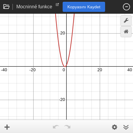
Mocninné funkce
Kopyasını Kaydet