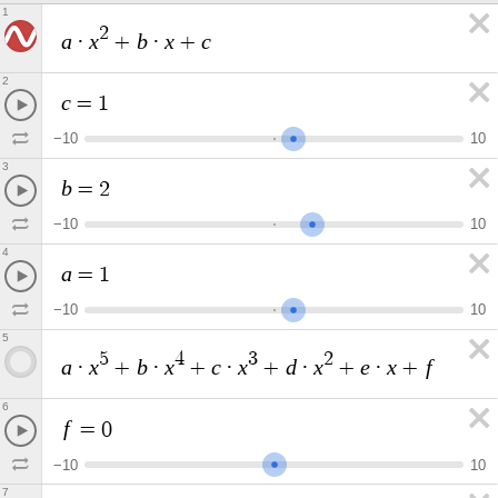
1
2
a
x
b
x
c
·
+
·
+
2
c
=
1
−
1
0
1
0
3
b
=
2
−
1
0
1
0
4
a
=
1
−
1
0
1
0
5
5
4
3
2
a
x
b
x
c
x
d
x
e
x
f
·
+
·
+
·
+
·
+
·
+
6
f
=
0
−
1
0
1
0
7