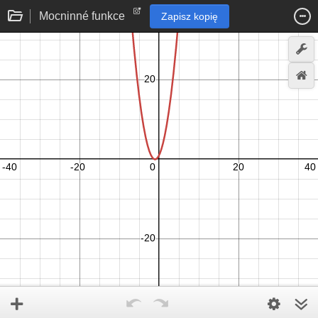
Mocninné funkce
Zapisz kopię