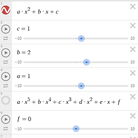
1
2
a
x
b
x
c
·
+
·
+
2
c
=
1
−
1
0
1
0
3
b
=
2
−
1
0
1
0
4
a
=
1
−
1
0
1
0
5
5
4
3
2
a
x
b
x
c
x
d
x
e
x
f
·
+
·
+
·
+
·
+
·
+
6
f
=
0
−
1
0
1
0
7