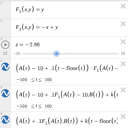
1
F
x
y
y
,
=
1
2
F
x
y
x
y
,
=
−
+
2
3
z
=
−
2
.
8
6
−
1
0
1
0
4
A
t
t
t
F
A
t
−
1
0
+
.
1
−
f
l
o
o
r
·
−
1
0
1
t
≤
≤
−
1
0
0
1
0
0
5
A
t
F
A
t
B
t
k
t
−
1
0
+
.
1
−
1
0
,
+
−
f
1
t
≤
≤
−
1
0
0
1
0
0
6
A
t
F
A
t
B
t
k
t
t
R
+
.
1
,
+
−
f
l
o
o
r
1
1