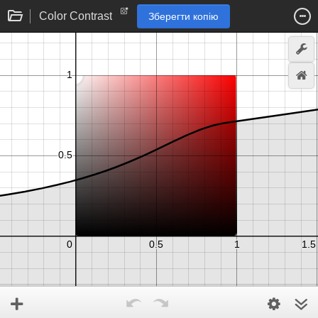
Color Contrast
Зберегти копію