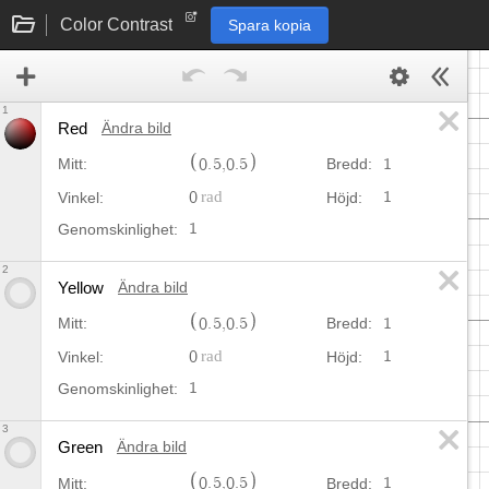
Color Contrast
Spara kopia
1
Red
Ändra bild
0
.
5
,
0
.
5
1
Mitt:
Bredd:
0
1
Vinkel:
Höjd:
1
Genomskinlighet:
2
Yellow
Ändra bild
0
.
5
,
0
.
5
1
Mitt:
Bredd:
0
1
Vinkel:
Höjd:
1
Genomskinlighet:
3
Green
Ändra bild
0
.
5
,
0
.
5
1
Mitt:
Bredd: