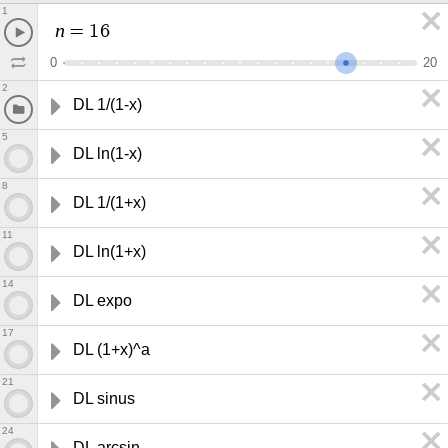
1
n
=
1
6
0
2
0
2
DL 1/(1-x)
5
DL ln(1-x)
8
DL 1/(1+x)
11
DL ln(1+x)
14
DL expo
17
DL (1+x)^a
21
DL sinus
24
DL arcsin