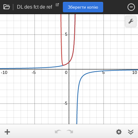
DL des fct de ref
Зберегти копію