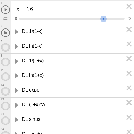
1
n
=
1
6
0
2
0
2
DL 1/(1-x)
5
DL ln(1-x)
8
DL 1/(1+x)
11
DL ln(1+x)
14
DL expo
17
DL (1+x)^a
21
DL sinus
24
DL arcsin