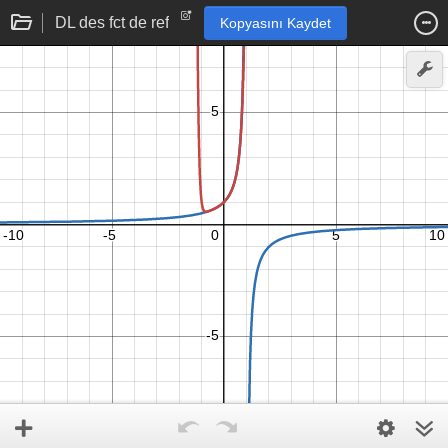
DL des fct de ref
Kopyasını Kaydet