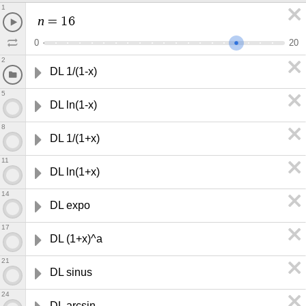
1
n
=
1
6
0
2
0
2
DL 1/(1-x)
5
DL ln(1-x)
8
DL 1/(1+x)
11
DL ln(1+x)
14
DL expo
17
DL (1+x)^a
21
DL sinus
24
DL arcsin