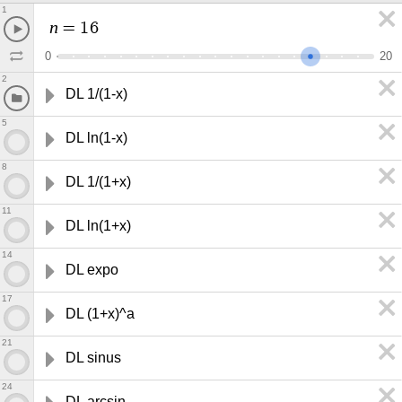
1
n
=
1
6
0
2
0
2
DL 1/(1-x)
5
DL ln(1-x)
8
DL 1/(1+x)
11
DL ln(1+x)
14
DL expo
17
DL (1+x)^a
21
DL sinus
24
DL arcsin