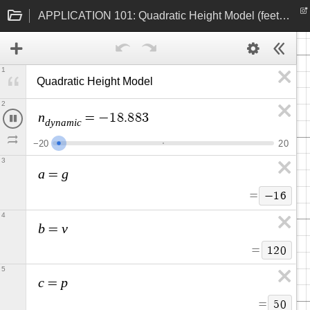
APPLICATION 101: Quadratic Height Model (feet and seconds)
1
Quadratic Height Model 
2
n
=
−
1
8
.
3
5
d
y
n
a
m
i
c
−
2
0
2
0
3
a
g
=
=
−
1
6
4
b
v
=
=
1
2
0
5
c
p
=
=
5
0