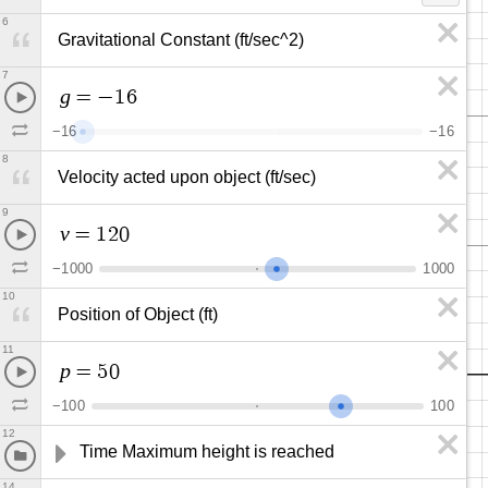
6
Gravitational Constant (ft/sec^2)
7
g
=
−
1
6
−
1
6
−
1
6
8
Velocity acted upon object (ft/sec)
9
v
=
1
2
0
−
1
0
0
0
1
0
0
0
10
Position of Object (ft)
11
p
=
5
0
−
1
0
0
1
0
0
12
Time Maximum height is reached
14